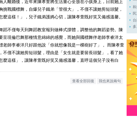
一
兩人離婚後，近年來陳孝萱將生活重心全放在小孩身上，日前她上
和
胸挑戰國標舞，自爆兒子鐵弟「管很大」，不僅不讓她剪短頭髮，
民
怎麼這樣！」，兒子鐵弟護媽心切，讓陳孝萱既好笑又備感溫馨。
台
多
舞蹈不僅每天到舞蹈教室報到做棒式撐體，調整他的舞蹈姿勢。陳
要呈現倫巴舞那種情意綿綿的感覺，而她與國標舞伴老師李睿洋太
標老師李睿洋只好跟他說「你就想像我是一棵樹好了」， 而陳孝萱
，不僅不讓她剪短頭髮，理由是「女生就是要留長頭髮」，看了她
怎麼這樣」，讓陳孝萱既好笑又備感溫馨，直呼這個兒子沒有白
查看全部回復
我也來說兩句