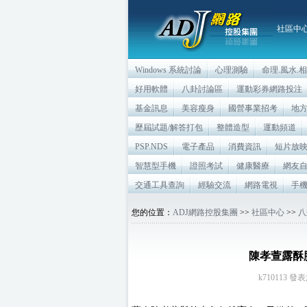
社區中
Windows 系統討論
心理測驗
命理.風水.
好用軟體
八卦討論區
運動彩券網路投注
基金訊息
美容瘦身
國營事業招考
地
歷屆試題/解答打包
整體造型
運動頻道
PSP.NDS
電子產品
消費資訊
短片放
智慧型手機
證照考試
健康醫療
網友
交通工具查詢
經驗交流
網路電視
手
您的位置：
ADJ網路控股集團
>>
社區中心
>>
八
陳孝萱露酥
k710113 發表於