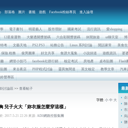
心
部落格
圖片
書籤
遊戲
Facebook粉絲專頁
進入論壇
相學
電子書刊
明星藝人
股市理財
國家考試
流行資訊
愛shopping
12星座運勢
大樂透開獎號碼
六合彩開獎號碼
休閒旅遊
ut聊天室
博
方特考
文藝天地
PS2.PS3
站務公告
Linux 系列討論
閒話家常
美食生
保險.稅務
俊男圖庫
好文共享
食譜大蒐集
小說頻道
遊戲資訊
婆
映廳
網管小技巧
facebook社群行銷
檢定考試
房地產
桌布貼圖
Fla
自貼圖
來去夜店
PHP程式討論
靈異無間道
英文檢定
教學文章
汽車
機鈴聲專區
最
卦討論區
>>
查看帖子
企
字體:
小
中
大
陳
胸 兒子火大「妳衣服怎麼穿這樣」
市
: 2017-5-21 22:26 來源:
ADJ網路控股集團
烏
鹽