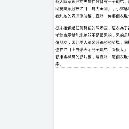
藝人陳孝萱與前夫詹仁雄育有一子鐵弟，
民視舞蹈競技節目「舞力全開」，小露酥
看到她的表演服裝後，直呼「你那個衣服
從未接觸過任何舞蹈的陳孝萱，這次為了
孝萱表示體能訓練並不是最累的，累的是
像朋友，因此兩人練習時都頻頻笑場，國
也在節目上自爆表示兒子鐵弟「管很大」
彩排國標舞的影片後，還直呼「這個衣服
疼。