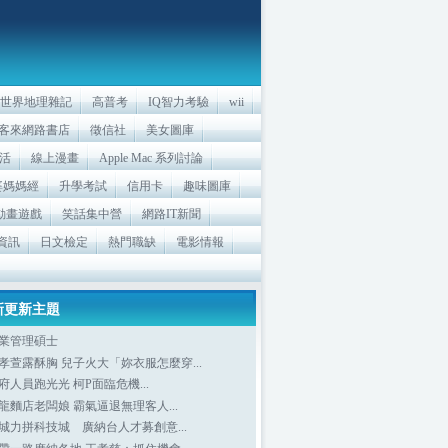
世界地理雜記
高普考
IQ智力考驗
wii
客來網路書店
徵信社
美女圖庫
活
線上漫畫
Apple Mac 系列討論
婆媽媽經
升學考試
信用卡
趣味圖庫
sh動畫遊戲
笑話集中營
網路IT新聞
資訊
日文檢定
熱門職缺
電影情報
新更新主題
業管理碩士
孝萱露酥胸 兒子火大「妳衣服怎麼穿...
府人員跑光光 柯P面臨危機...
龍麵店老闆娘 霸氣逼退無理客人...
城力拼科技城 廣納台人才募創意...