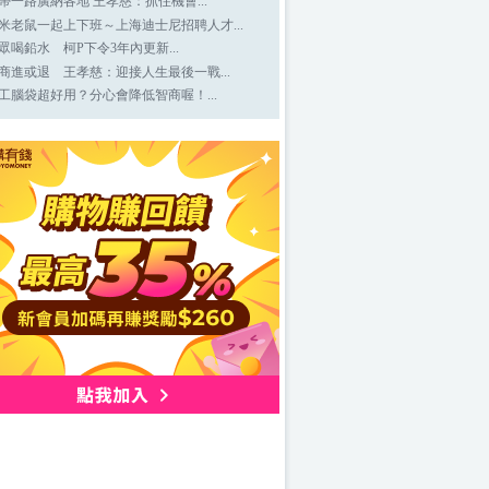
帶一路廣納各地 王孝慈：抓住機會...
米老鼠一起上下班～上海迪士尼招聘人才...
眾喝鉛水 柯P下令3年內更新...
商進或退 王孝慈：迎接人生最後一戰...
工腦袋超好用？分心會降低智商喔！...