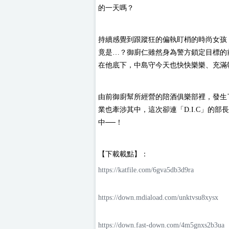
的一天嗎？
持續感覺到跟蹤狂的偏執盯梢的時尚女孩
竟是…？御廚仁雖然身為警方鎖定目標的前
在他底下，中島守今天也快快樂樂、充滿
由前御廚幫所經營的陪酒俱樂部裡，發生
業也牽涉其中，這次卻連「D.I.C」的部
中──！
【下載載點】：
https://katfile.com/6gva5db3d9ra
https://down.mdiaload.com/unktvsu8xysx
https://down.fast-down.com/4m5gnxs2b3ua