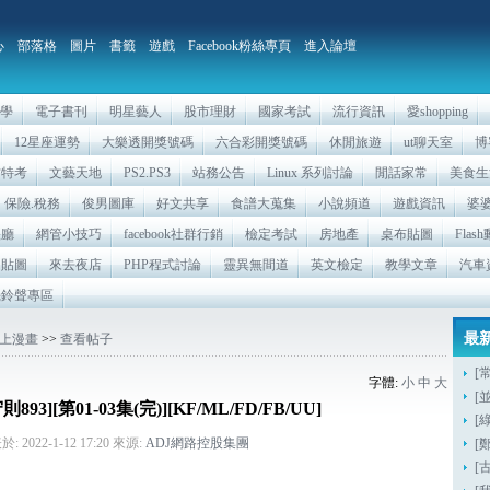
心
部落格
圖片
書籤
遊戲
Facebook粉絲專頁
進入論壇
相學
電子書刊
明星藝人
股市理財
國家考試
流行資訊
愛shopping
12星座運勢
大樂透開獎號碼
六合彩開獎號碼
休閒旅遊
ut聊天室
博
方特考
文藝天地
PS2.PS3
站務公告
Linux 系列討論
閒話家常
美食生
保險.稅務
俊男圖庫
好文共享
食譜大蒐集
小說頻道
遊戲資訊
婆
映廳
網管小技巧
facebook社群行銷
檢定考試
房地產
桌布貼圖
Fla
自貼圖
來去夜店
PHP程式討論
靈異無間道
英文檢定
教學文章
汽車
機鈴聲專區
最
上漫畫
>>
查看帖子
[常
字體:
小
中
大
[
3][第01-03集(完)][KF/ML/FD/FB/UU]
[
於: 2022-1-12 17:20 來源:
ADJ網路控股集團
[鄭
[