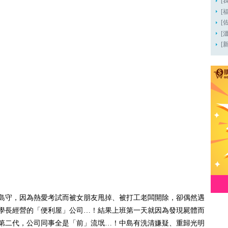
[
[
[
[溫
[
島守，因為熱愛考試而被女朋友甩掉、被打工老闆開除，卻偶然遇
學長經營的「便利屋」公司…！結果上班第一天就因為發現屍體而
第二代，公司同事全是「前」流氓…！中島有洗清嫌疑、重歸光明