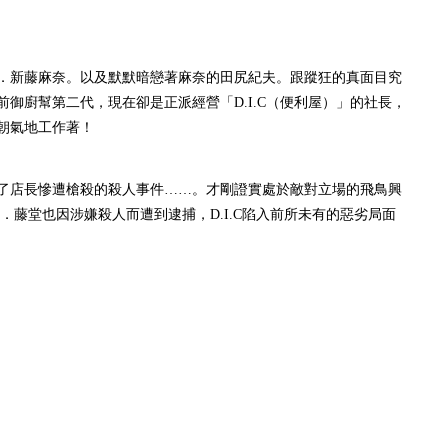
．新藤麻奈。以及默默暗戀著麻奈的田尻紀夫。跟蹤狂的真面目究
御廚幫第二代，現在卻是正派經營「D.I.C（便利屋）」的社長，
朝氣地工作著！
了店長慘遭槍殺的殺人事件……。才剛證實處於敵對立場的飛鳥興
長．藤堂也因涉嫌殺人而遭到逮捕，D.I.C陷入前所未有的惡劣局面