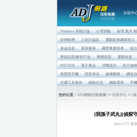
社區中
Windows 系統討論
心理測驗
命理.風水.
好用軟體
八卦討論區
運動彩券網路投注
基金訊息
美容瘦身
國營事業招考
地
歷屆試題/解答打包
整體造型
運動頻道
PSP.NDS
電子產品
消費資訊
短片放
智慧型手機
證照考試
健康醫療
網友
交通工具查詢
經驗交流
網路電視
手
您的位置：
ADJ網路控股集團
>>
社區中心
>>
線
[我孫子武丸][偵探守則89
hibye3721 發表