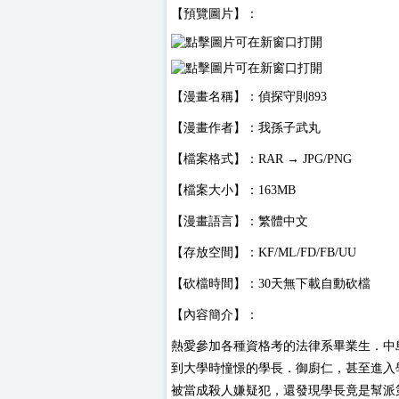
【預覽圖片】：
【漫畫名稱】：偵探守則893
【漫畫作者】：我孫子武丸
【檔案格式】：RAR → JPG/PNG
【檔案大小】：163MB
【漫畫語言】：繁體中文
【存放空間】：KF/ML/FD/FB/UU
【砍檔時間】：30天無下載自動砍檔
【內容簡介】：
熱愛參加各種資格考的法律系畢業生．中
到大學時憧憬的學長．御廚仁，甚至進入
被當成殺人嫌疑犯，還發現學長竟是幫派