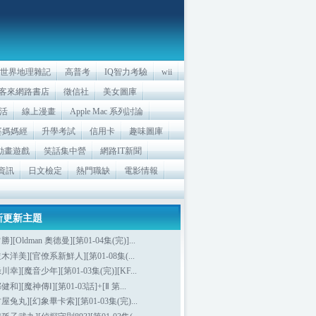
世界地理雜記
高普考
IQ智力考驗
wii
客來網路書店
徵信社
美女圖庫
活
線上漫畫
Apple Mac 系列討論
婆媽媽經
升學考試
信用卡
趣味圖庫
sh動畫遊戲
笑話集中營
網路IT新聞
資訊
日文檢定
熱門職缺
電影情報
新更新主題
勝][Oldman 奧德曼][第01-04集(完)]...
並木洋美][官僚系新鮮人][第01-08集(...
綠川幸][魔音少年][第01-03集(完)][KF...
健和][魔神傳Ⅰ][第01-03話]+[Ⅱ 第...
古屋兔丸][幻象畢卡索][第01-03集(完)...