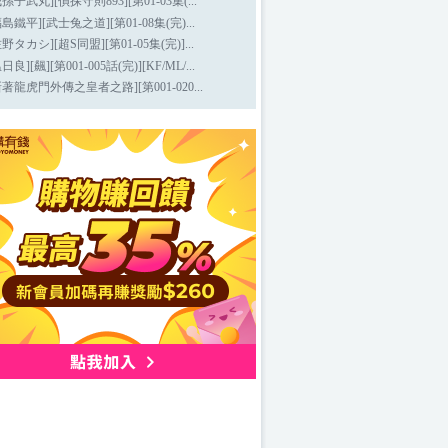
我孫子武丸][偵探守則893][第01-03集(...
福島鐵平][武士兔之道][第01-08集(完)...
佐野タカシ][超S同盟][第01-05集(完)]...
日良][飆][第001-005話(完)][KF/ML/...
新著龍虎門外傳之皇者之路][第001-020...