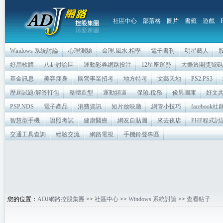
社區中心
部落格
圖片
書籤
遊戲
Windows 系統討論
心理測驗
命理.風水.相學
電子書刊
明星藝人
好用軟體
八卦討論區
運動彩券網路投注
12星座運勢
大樂透開獎號碼
基金訊息
美容瘦身
國營事業招考
地方特考
文藝天地
PS2.PS3
歷屆試題/解答打包
整體造型
運動頻道
保險.稅務
俊男圖庫
好文
PSP.NDS
電子產品
消費資訊
短片放映廳
網管小技巧
facebook
智慧型手機
證照考試
健康醫療
網友自貼圖
來去夜店
PHP程式討
交通工具查詢
經驗交流
網路電視
手機鈴聲專區
您的位置：
ADJ網路控股集團
>>
社區中心
>>
Windows 系統討論
>>
查看帖子