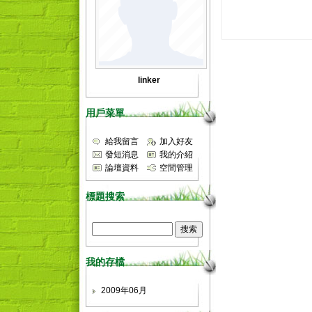
linker
用戶菜單
給我留言
加入好友
發短消息
我的介紹
論壇資料
空間管理
標題搜索
我的存檔
2009年06月