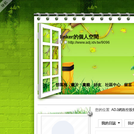
linker的個人空間
http://www.adj.idv.tw/9096
部落格
圖片
書籤
好友
社區中心
留言
您的位置:
ADJ網路控股
我的日誌
我