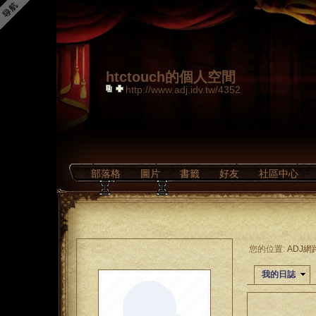
htctouch的個人空間
http://www.adj.idv.tw/4352
部落格
圖片
書籤
好友
社區中心
您的位置:
ADJ
我的日誌