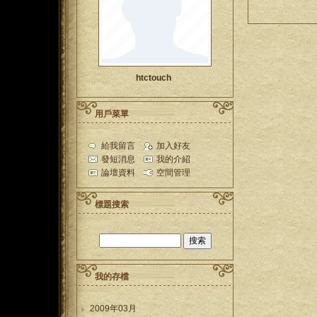
htctouch
用戶菜單
給我留言
加入好友
發短消息
我的介紹
論壇資料
空間管理
標題搜索
我的存檔
2009年03月