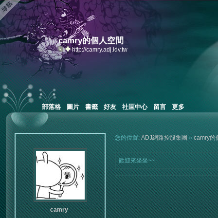
camry的個人空間
http://camry.adj.idv.tw
部落格
圖片
書籤
好友
社區中心
留言
更多
您的位置:
ADJ網路控股集團
»
camry
歡迎來坐坐~~
camry